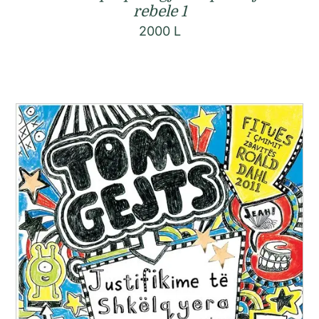
rebele 1
2000
L