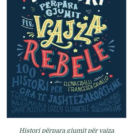
Histori përpara gjumit për vajza