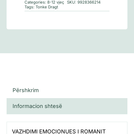
Categories:
8-12 vjeç
SKU:
9928366214
të
Tags:
Tonke Dragt
Egër
Përshkrim
Informacion shtesë
VAZHDIMI EMOCIONUES I ROMANIT