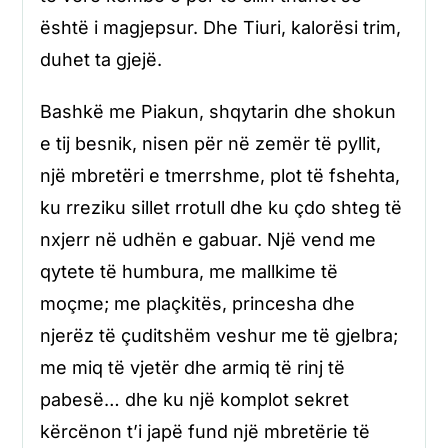
është i magjepsur. Dhe Tiuri, kalorësi trim,
duhet ta gjejë.
Bashkë me Piakun, shqytarin dhe shokun
e tij besnik, nisen për në zemër të pyllit,
një mbretëri e tmerrshme, plot të fshehta,
ku rreziku sillet rrotull dhe ku çdo shteg të
nxjerr në udhën e gabuar. Një vend me
qytete të humbura, me mallkime të
moçme; me plaçkitës, princesha dhe
njerëz të çuditshëm veshur me të gjelbra;
me miq të vjetër dhe armiq të rinj të
pabesë… dhe ku një komplot sekret
kërcënon t’i japë fund një mbretërie të