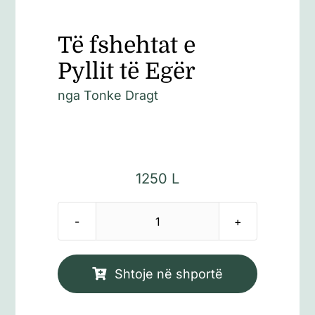
Të fshehtat e
Pyllit të Egër
nga Tonke Dragt
1250
L
Sasi
Të
fshehtat
Shtoje në shportë
e
Pyllit