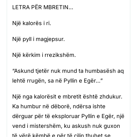
LETRA PËR MBRETIN…
Një kalorës i ri.
Një pyll i magjepsur.
Një kërkim i rrezikshëm.
“Askund tjetër nuk mund ta humbasësh aq
lehtë rrugën, sa në Pyllin e Egër…”
Një nga kalorësit e mbretit është zhdukur.
Ka humbur në dëborë, ndërsa ishte
dërguar për të eksploruar Pyllin e Egër, një
vend i mistershëm, ku askush nuk guxon
të vërë këmbë e për të cilin thuhet se