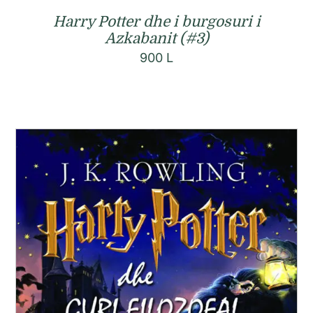
Harry Potter dhe i burgosuri i
Azkabanit (#3)
900
L