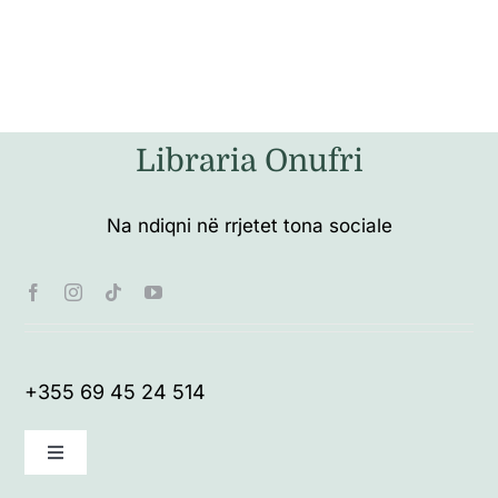
Libraria Onufri
Na ndiqni në rrjetet tona sociale
+355 69 45 24 514
Toggle
Navigation