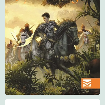
Anglisht
Ditarë
Evente
Blog