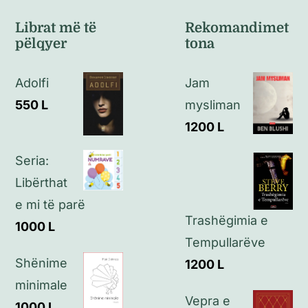
Kushte të përgjithshme
Librat më të
Rekomandimet
pëlqyer
tona
Politikat e kthimeve
Adolfi
Jam
Politikat e privatësisë
550
L
mysliman
1200
L
Kontakt
Seria:
Libërthat
e mi të parë
Trashëgimia e
1000
L
Tempullarëve
Shënime
1200
L
minimale
Vepra e
1000
L