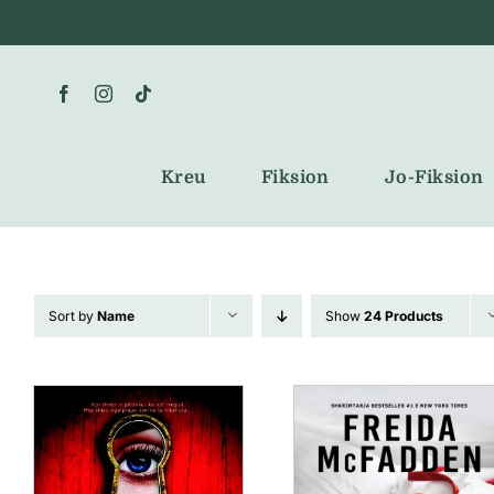
Skip
to
content
Kreu
Fiksion
Jo-Fiksion
Sort by
Name
Show
24 Products