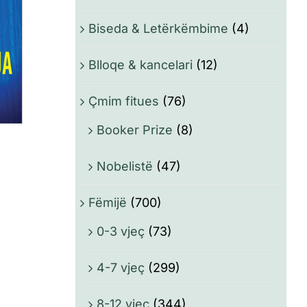
Biseda & Letërkëmbime
(4)
Blloqe & kancelari
(12)
Çmim fitues
(76)
Booker Prize
(8)
Nobelistë
(47)
Fëmijë
(700)
0-3 vjeç
(73)
4-7 vjeç
(299)
8-12 vjeç
(344)