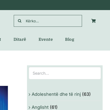
Search
for:
t
Ditarë
Evente
Blog
Adoleshentë dhe të rinj
(63)
Anglisht
(61)