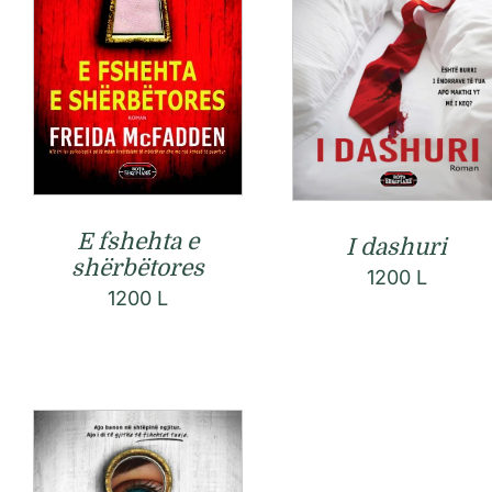
E fshehta e
I dashuri
shërbëtores
1200
L
1200
L