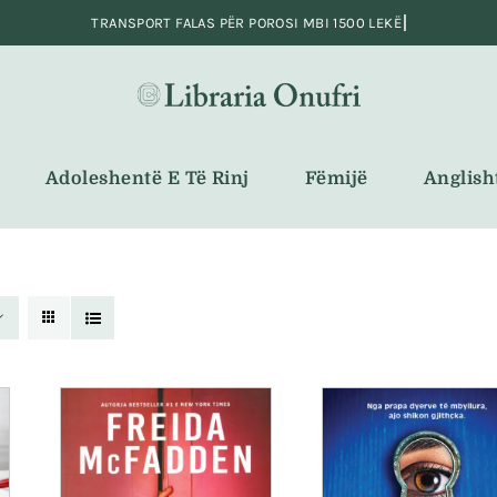
Adoleshentë E Të Rinj
Fëmijë
Anglish