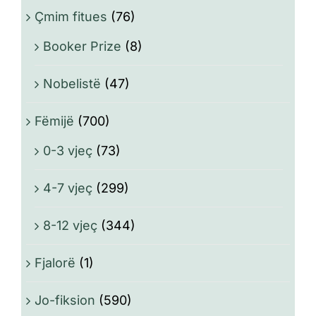
Çmim fitues
(76)
Booker Prize
(8)
Nobelistë
(47)
Fëmijë
(700)
0-3 vjeç
(73)
4-7 vjeç
(299)
8-12 vjeç
(344)
Fjalorë
(1)
Jo-fiksion
(590)