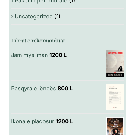
Paketim për dhuratë
(1)
Uncategorized
(1)
Librat e rekomanduar
Jam mysliman
1200
L
Pasqyra e lëndës
800
L
Ikona e plagosur
1200
L