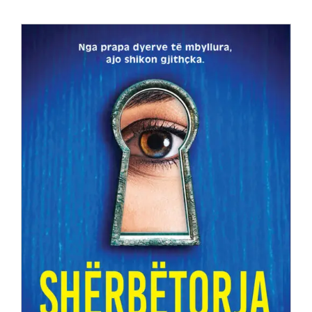
Anglisht
Ditarë
Evente
Blog