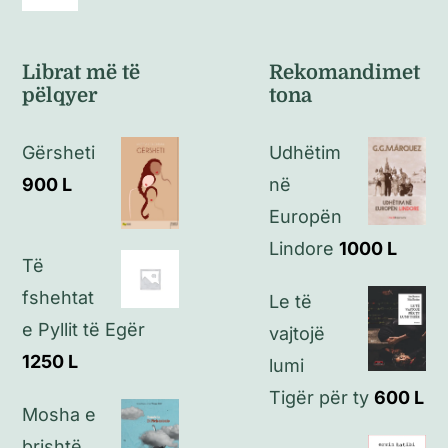
Toggle
Navigation
Kushte të përgjithshme
Librat më të
Rekomandimet
pëlqyer
tona
Politikat e kthimeve
Gërsheti
Udhëtim
Politikat e privatësisë
900
L
në
Europën
Kontakt
Lindore
1000
L
Të
fshehtat
Le të
e Pyllit të Egër
vajtojë
1250
L
lumi
Tigër për ty
600
L
Mosha e
brishtë