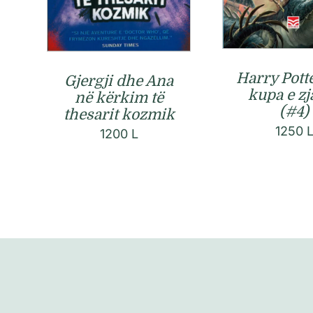
Harry Pott
Gjergji dhe Ana
kupa e zj
në kërkim të
(#4)
thesarit kozmik
1250
1200
L