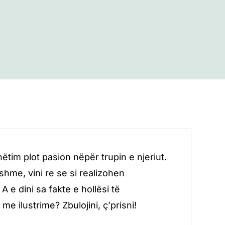
e
Njeriut
tim plot pasion nëpër trupin e njeriut.
hme, vini re se si realizohen
A e dini sa fakte e hollësi të
e ilustrime? Zbulojini, ç’prisni!