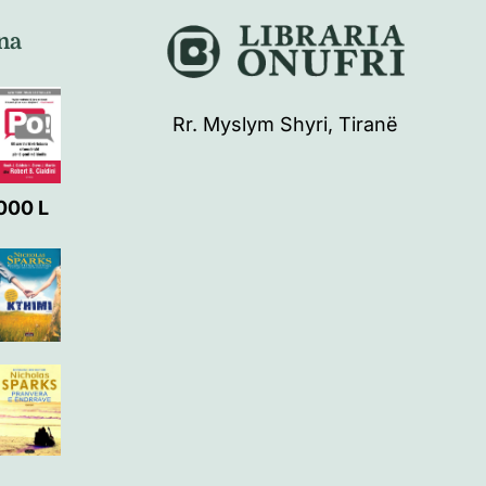
na
Rr. Myslym Shyri, Tiranë
000
L