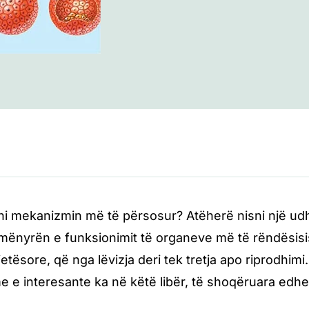
hni mekanizmin më të përsosur? Atëherë nisni një udhë
mënyrën e funksionimit të organeve më të rëndësisis
etësore, që nga lëvizja deri tek tretja apo riprodhimi. 
 e interesante ka në këtë libër, të shoqëruara edhe m