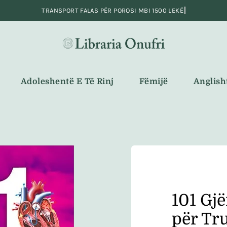
Adoleshentë E Të Rinj
Fëmijë
Anglish
101 Gjë
për Tru