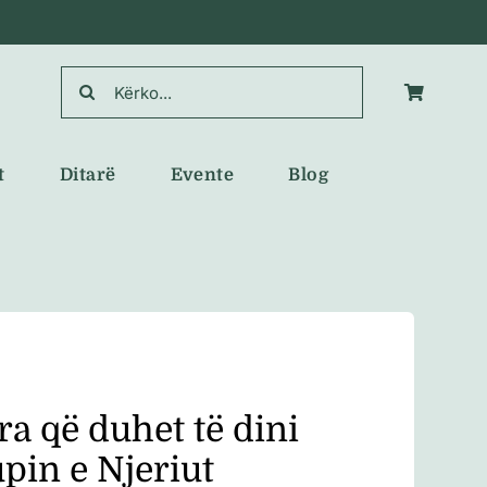
Search
for:
t
Ditarë
Evente
Blog
ra që duhet të dini
pin e Njeriut