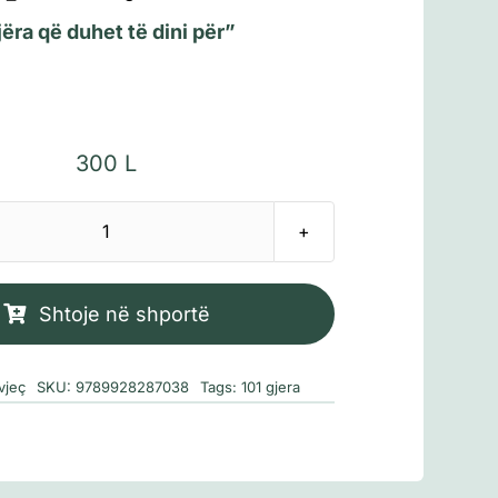
jëra që duhet të dini për
”
300
L
Sasi
101
Gjëra
Shtoje në shportë
që
duhet
vjeç
SKU:
9789928287038
Tags:
101 gjera
të
dini
për
Trupin