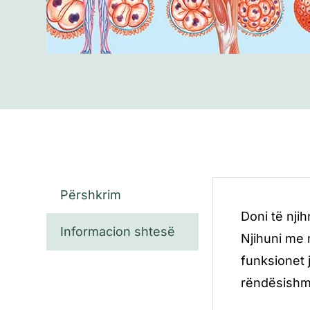
Përshkrim
Doni të nji
Informacion shtesë
Njihuni me 
funksionet j
rëndësishme