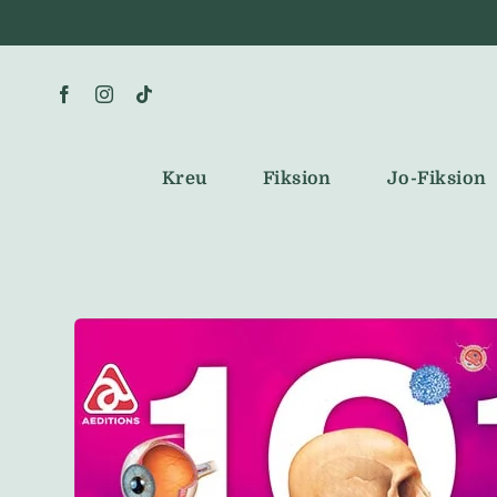
Skip
to
content
Kreu
Fiksion
Jo-Fiksion