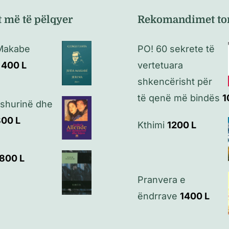
t më të pëlqyer
Rekomandimet to
Makabe
PO! 60 sekrete të
400
L
vertetuara
shkencërisht për
të qenë më bindës
1
ashurinë dhe
800
L
Kthimi
1200
L
1800
L
Pranvera e
ëndrrave
1400
L