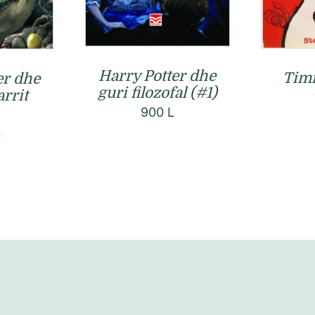
Harry Potter dhe
Timi
er dhe
guri filozofal (#1)
arrit
900
L
L