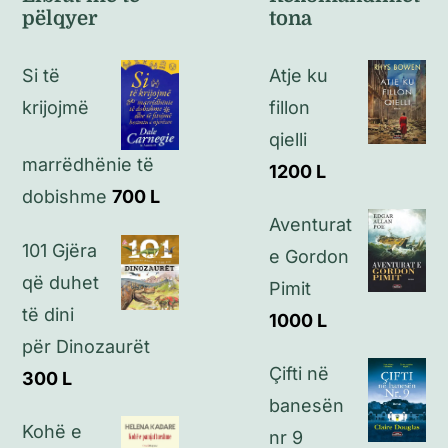
pëlqyer
tona
Politikat e kthimeve
Si të
Atje ku
Politikat e privatësisë
krijojmë
fillon
qielli
Kontakt
marrëdhënie të
1200
L
dobishme
700
L
Aventurat
101 Gjëra
e Gordon
që duhet
Pimit
të dini
1000
L
për Dinozaurët
Çifti në
300
L
banesën
Kohë e
nr 9