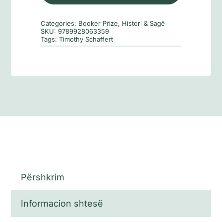
terpentinë
Categories:
Booker Prize
,
Histori & Sagë
SKU:
9789928063359
Tags:
Timothy Schaffert
Përshkrim
Informacion shtesë