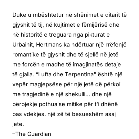
Duke u mbështetur në shënimet e ditarit të
gjyshit të tij, në kujtimet e fëmijërisë dhe
në historitë e treguara nga pikturat e
Urbainit, Hertmans ka ndërtuar një rrëfenjë
romantike të gjyshit dhe të sjellë në jetë
me forcën e madhe të imagjinatës detaje
të gjalla. “Lufta dhe Terpentina” është një
vepër magjepsëse për një jetë që përkoi
me tragjedinë e një shekulli… dhe një
përpjekje pothuajse mitike për t’i dhënë
pas vdekjes, një zë të besueshëm asaj
jete.
–The Guardian