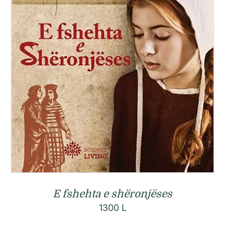
E fshehta e shëronjëses
1300
L