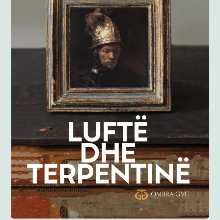
Anglisht
Ditarë
Evente
Blog