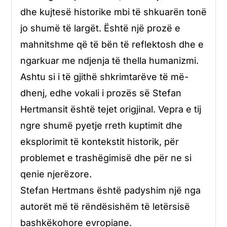
dhe kujtesë historike mbi të shkuarën tonë
jo shumë të largët. Është një prozë e
mahnitshme që të bën të reflektosh dhe e
ngarkuar me ndjenja të thella humanizmi.
Ashtu si i të gjithë shkrimtarëve të më-
dhenj, edhe vokali i prozës së Stefan
Hertmansit është tejet origjinal. Vepra e tij
ngre shumë pyetje rreth kuptimit dhe
eksplorimit të kontekstit historik, për
problemet e trashëgimisë dhe për ne si
qenie njerëzore.
Stefan Hertmans është padyshim një nga
autorët më të rëndësishëm të letërsisë
bashkëkohore evropiane.