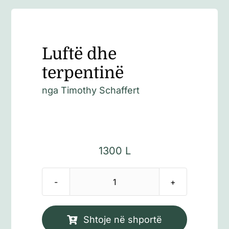
Luftë dhe
terpentinë
nga Timothy Schaffert
1300
L
Sasi
Luftë
dhe
Shtoje në shportë