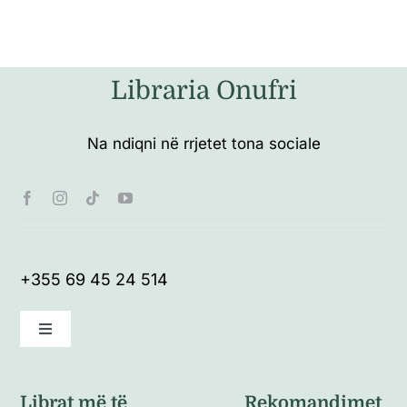
Libraria Onufri
Na ndiqni në rrjetet tona sociale
+355 69 45 24 514
Toggle
Navigation
Kushte të përgjithshme
Librat më të
Rekomandimet