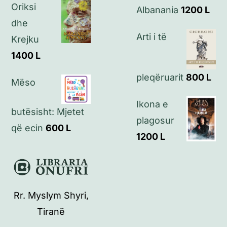
Oriksi
Albanania
1200
L
dhe
Arti i të
Krejku
1400
L
pleqëruarit
800
L
Mëso
Ikona e
butësisht: Mjetet
plagosur
që ecin
600
L
1200
L
Rr. Myslym Shyri,
Tiranë