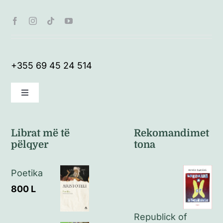
+355 69 45 24 514
Toggle
Navigation
Kushte të përgjithshme
Librat më të
Rekomandimet
pëlqyer
tona
Politikat e kthimeve
Poetika
Politikat e privatësisë
800
L
Republick of
Kontakt