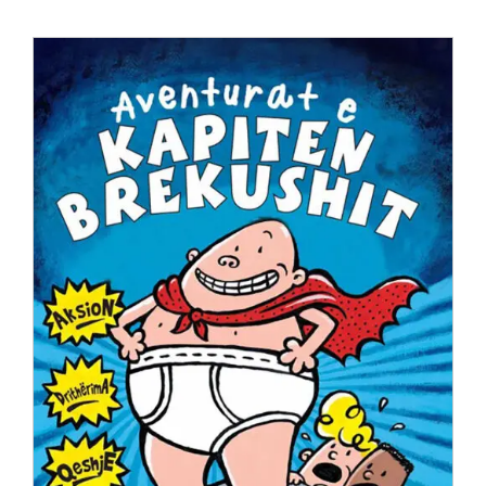
Anglisht
Ditarë
Evente
Blog