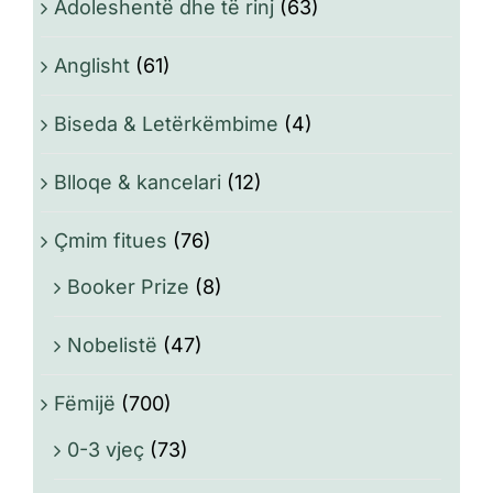
Adoleshentë dhe të rinj
(63)
Anglisht
(61)
Biseda & Letërkëmbime
(4)
Blloqe & kancelari
(12)
Çmim fitues
(76)
Booker Prize
(8)
Nobelistë
(47)
Fëmijë
(700)
0-3 vjeç
(73)