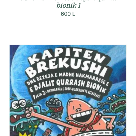
bionik 1
600
L