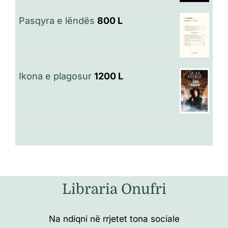
Pasqyra e lëndës
800
L
Ikona e plagosur
1200
L
Libraria Onufri
Na ndiqni në rrjetet tona sociale