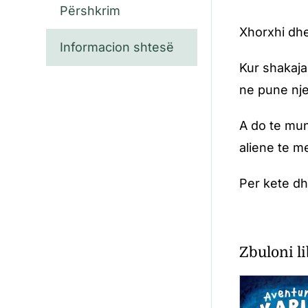
Përshkrim
Xhorxhi dhe
Informacion shtesë
Kur shakaja
ne pune nje
A do te mun
aliene te m
Per kete dhe
Zbuloni li