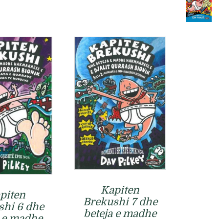
Kapiten
piten
Brekushi 7 dhe
shi 6 dhe
beteja e madhe
a e madhe