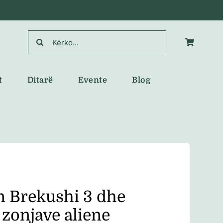
Search
for:
t
Ditarë
Evente
Blog
n Brekushi 3 dhe
 zonjave aliene