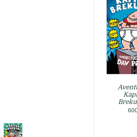
Aventu
Kapi
Brekus
60