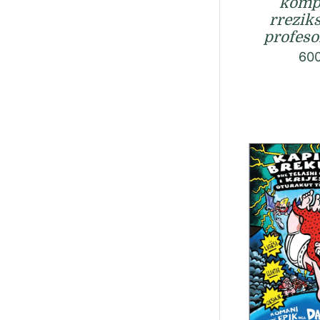
kompl
rrezik
profesor
60