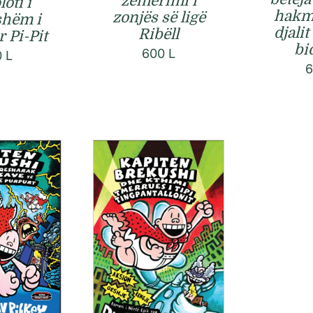
zemërimi i
oti i
hakm
zonjës së ligë
shëm i
djali
Ribëll
 Pi-Pit
bi
600
L
0
L