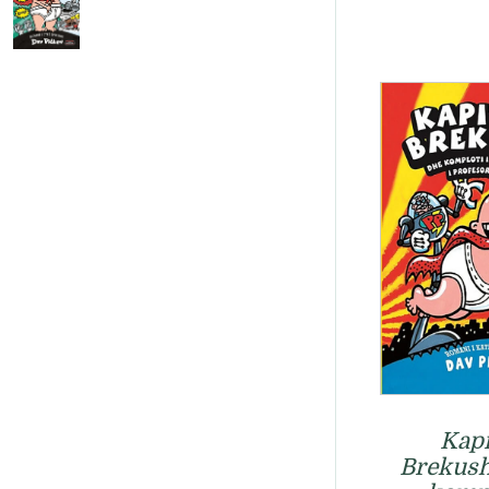
Kapi
Brekush