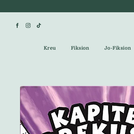
Skip
to
content
Kreu
Fiksion
Jo-Fiksion