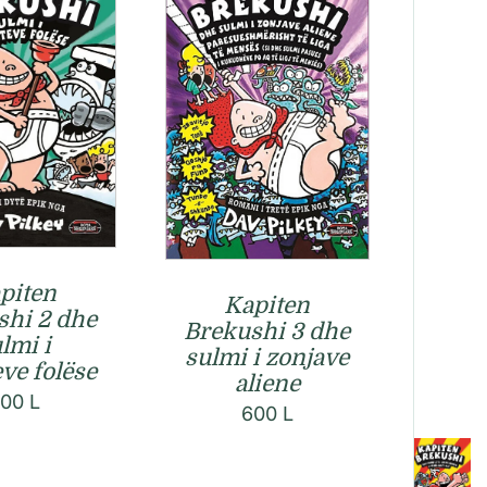
piten
Kapiten
shi 2 dhe
Brekushi 3 dhe
lmi i
sulmi i zonjave
eve folëse
aliene
600
L
600
L