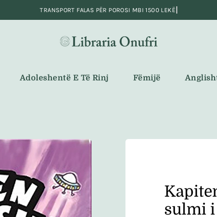
Adoleshentë E Të Rinj
Fëmijë
Anglish
Kapite
sulmi i