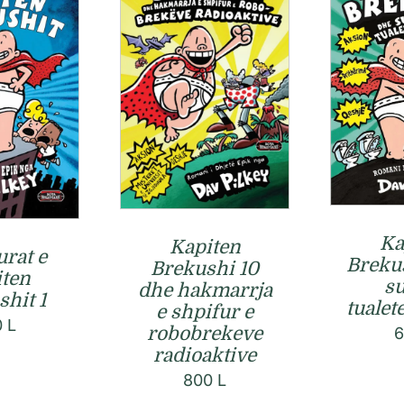
Ka
Kapiten
rat e
Breku
Brekushi 10
ten
su
dhe hakmarrja
hit 1
tualet
e shpifur e
0
L
robobrekeve
radioaktive
800
L