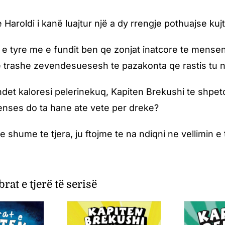
 Haroldi i kanë luajtur një a dy rrengje pothuajse kuj
 e tyre me e fundit ben qe zonjat inatcore te mense
 trashe zevendesuesesh te pazakonta qe rastis tu n
det kaloresi pelerinekuq, Kapiten Brekushi te shpeto
enses do ta hane ate vete per dreke?
 shume te tjera, ju ftojme te na ndiqni ne vellimin e
brat e tjerë të serisë