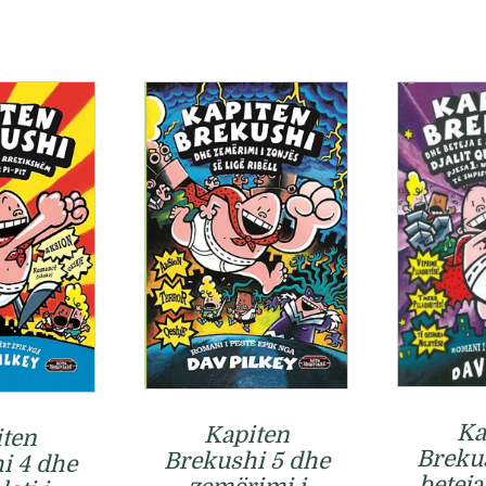
Ka
Kapiten
ten
Breku
Brekushi 5 dhe
i 4 dhe
betej