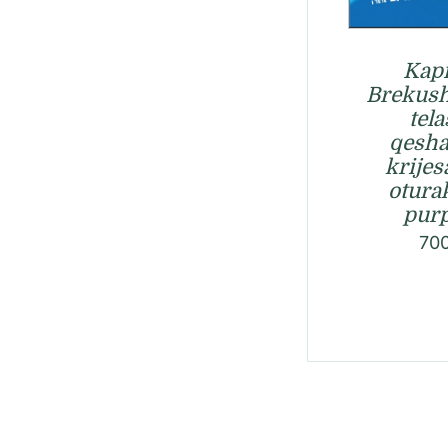
Kapi
Brekush
tela
qesha
krijes
oturak
purp
70