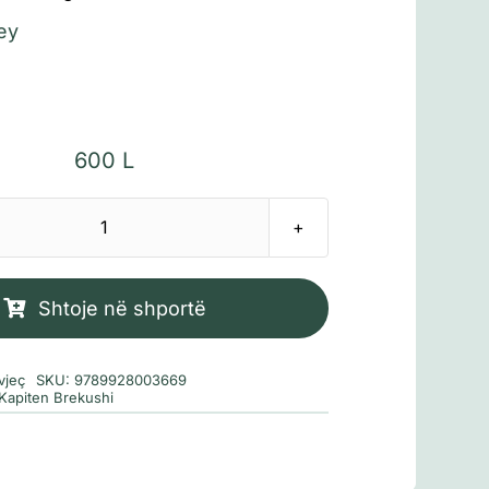
ey
600
L
Sasi
Kapiten
Brekushi
Shtoje në shportë
3
dhe
vjeç
SKU:
9789928003669
sulmi
Kapiten Brekushi
i
zonjave
aliene