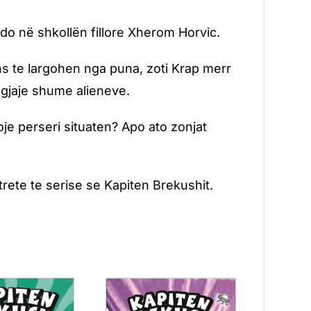
tdo në shkollën fillore Xherom Horvic.
ns te largohen nga puna, zoti Krap merr
gjaje shume alieneve.
je perseri situaten? Apo ato zonjat
 trete te serise se Kapiten Brekushit.