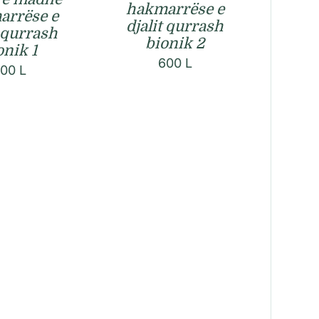
hakmarrëse e
arrëse e
djalit qurrash
t qurrash
bionik 2
onik 1
600
L
600
L